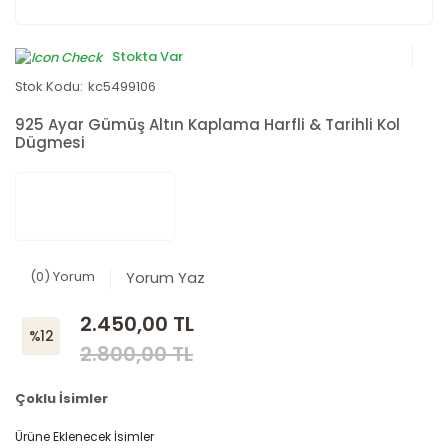
Stokta Var
Stok Kodu:
kc5499106
925 Ayar Gümüş Altın Kaplama Harfli & Tarihli Kol
Dügmesi
(0) Yorum
Yorum Yaz
2.450,00 TL
%12
2.800,00 TL
Çoklu İsimler
Ürüne Eklenecek İsimler