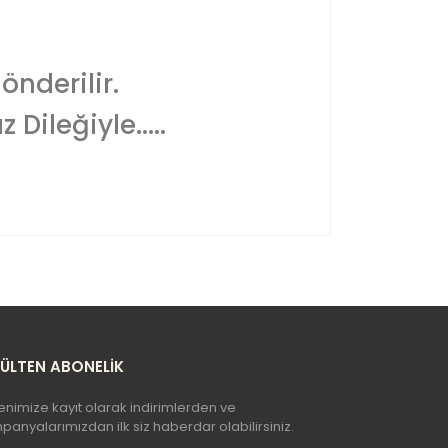
önderilir.
Dileğiyle.....
yetersiz gördüğünüz noktaları öneri formunu
n!
BÜLTEN ABONELİK
enimize kayıt olarak indirimlerden ve
anyalarımızdan ilk siz haberdar olabilirsiniz.