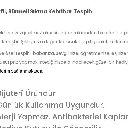
fli, Sürmeli Sıkma Kehribar Tespih
klerin vazgeçilmez aksesuar parçalarından biri olan tespih
lamıştır. Şıklığınıza değer katacak tespih günlük kullanı
iye özel tespihi babanıza, sevgilinize, öğretmenize,
eşinize
 sürpriz yapmak istediğinizde alınabilecek güzel bir hediy
erim sağlanmaktadır.
Bijuteri Üründür
Günlük Kullanıma Uygundur.
Alerji Yapmaz. Antibakteriel Kapla