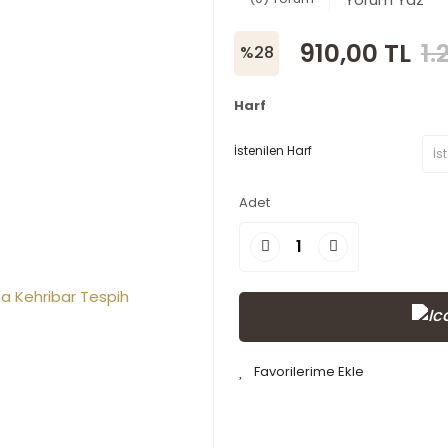
910,00 TL
1.
%28
Harf
İstenilen Harf
Adet