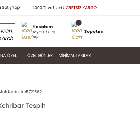
a Satış Yap
ÜCRETSİZ KARGO
1.000 TL ve Üzeri
Hesabım
Sepetim
Kayıt Ol / Giriş
Yap
NA ÖZEL
ÖZEL GÜNLER
MINIMAL TAKILAR
Stok Kodu:
kc5721582
 Kehribar Tespih