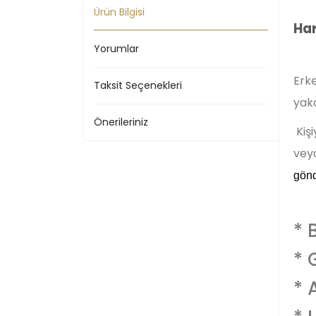
Ürün Bilgisi
Har
Yorumlar
Erke
Taksit Seçenekleri
yaka
Önerileriniz
Kiş
veya
gönd
* 
* 
* 