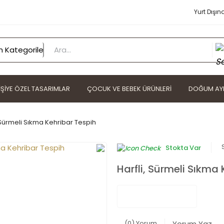
Yurt Dışın
IŞIYE ÖZEL TASARIMLAR
ÇOCUK VE BEBEK ÜRÜNLERI
DOĞUM AYI
, Sürmeli Sıkma Kehribar Tespih
Stokta Var
Harfli, Sürmeli Sıkma
(0) Yorum
Yorum Yaz