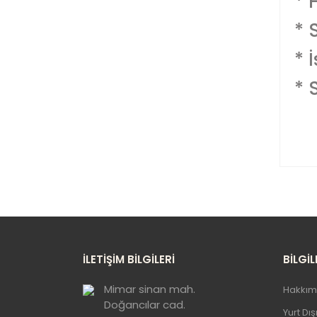
* 
* 
* 
* 
Bu
ku
Gö
İLETİŞİM BİLGİLERİ
BİLGİL
Mimar sinan mah.
Hakkım
Doğancılar cad.
Yurt Dı