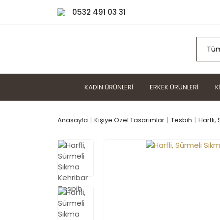
0532 491 03 31
KADIN ÜRÜNLERI
ERKEK ÜRÜNLERI
K
Anasayfa
Kişiye Özel Tasarımlar
Tesbih
Harfli