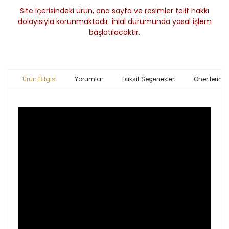
Site içerisindeki ürün, ana sayfa ve resimler telif hakkı
dolayısıyla korunmaktadır. ihlal durumunda yasal işlem
başlatılacaktır.
Ürün Bilgisi
Yorumlar
Taksit Seçenekleri
Önerileriniz