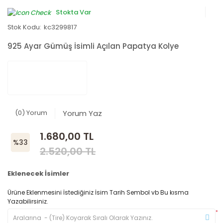
Stokta Var
Stok Kodu:
kc3299817
925 Ayar Gümüş İsimli Açılan Papatya Kolye
(0) Yorum
Yorum Yaz
1.680,00 TL
%33
2.520,00 TL
Eklenecek İsimler
Ürüne Eklenmesini İstediğiniz İsim Tarih Sembol vb Bu kısma
Yazabilirsiniz.
*