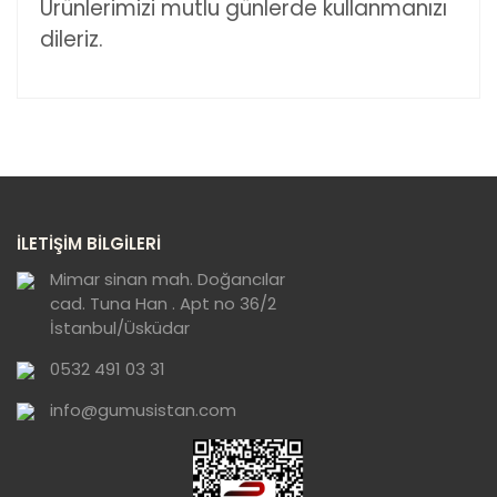
Ürünlerimizi mutlu günlerde kullanmanızı
dileriz.
Bu ürünün fiyat bilgisi, resim, ürün açıklamalarında ve
diğer konularda yetersiz gördüğünüz noktaları öneri
Bu ürüne ilk yorumu siz yapın!
formunu kullanarak tarafımıza iletebilirsiniz.
Görüş ve önerileriniz için teşekkür ederiz.
Yorum Yaz
Ürün resmi kalitesiz, bozuk veya
İLETİŞİM BİLGİLERİ
görüntülenemiyor.
Ürün açıklamasında eksik bilgiler bulunuyor.
Mimar sinan mah. Doğancılar
cad. Tuna Han . Apt no 36/2
Ürün bilgilerinde hatalar bulunuyor.
İstanbul/Üsküdar
Ürün fiyatı diğer sitelerden daha pahalı.
0532 491 03 31
Bu ürüne benzer farklı alternatifler olmalı.
info@gumusistan.com