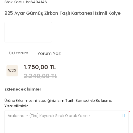
Stok Kodu:
kc6404146
925 Ayar Gümüş Zirkon Taşlı Kartanesi İsimli Kolye
(0) Yorum
Yorum Yaz
1.750,00 TL
%22
2.240,00 TL
Eklenecek İsimler
Ürüne Eklenmesini İstediğiniz İsim Tarih Sembol vb Bu kısma
Yazabilirsiniz.
*