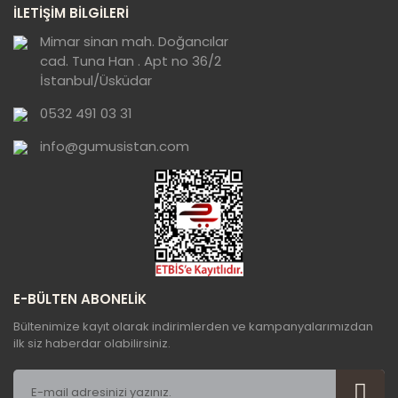
İLETİŞİM BİLGİLERİ
görüntülenemiyor.
Ürün açıklamasında eksik bilgiler bulunuyor.
Mimar sinan mah. Doğancılar
cad. Tuna Han . Apt no 36/2
Ürün bilgilerinde hatalar bulunuyor.
İstanbul/Üsküdar
Ürün fiyatı diğer sitelerden daha pahalı.
0532 491 03 31
Bu ürüne benzer farklı alternatifler olmalı.
info@gumusistan.com
Gönder
E-BÜLTEN ABONELİK
Bültenimize kayıt olarak indirimlerden ve kampanyalarımızdan
ilk siz haberdar olabilirsiniz.