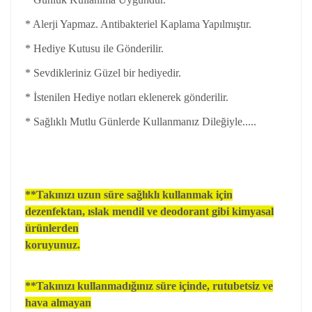
* Alerji Yapmaz. Antibakteriel Kaplama Yapılmıştır.
* Hediye Kutusu ile Gönderilir.
* Sevdikleriniz Güzel bir hediyedir.
* İstenilen Hediye notları eklenerek gönderilir.
* Sağlıklı Mutlu Günlerde Kullanmanız Dileğiyle.....
**Takınızı uzun süre sağlıklı kullanmak için
dezenfektan, ıslak mendil ve deodorant gibi kimyasal
ürünlerden
koruyunuz.
**Takınızı kullanmadığınız süre içinde, rutubetsiz ve
hava almayan