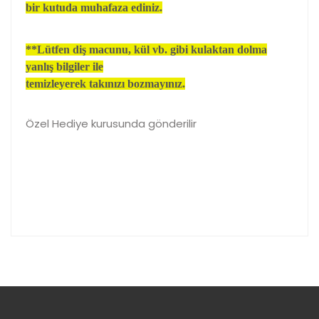
bir kutuda muhafaza ediniz.
**Lütfen diş macunu, kül vb. gibi kulaktan dolma
yanlış bilgiler ile
temizleyerek takınızı bozmayınız.
Özel Hediye kurusunda gönderilir
Bu ürünün fiyat bilgisi, resim, ürün açıklamalarında ve
diğer konularda yetersiz gördüğünüz noktaları öneri
Bu ürüne ilk yorumu siz yapın!
formunu kullanarak tarafımıza iletebilirsiniz.
Görüş ve önerileriniz için teşekkür ederiz.
Yorum Yaz
Ürün resmi kalitesiz, bozuk veya