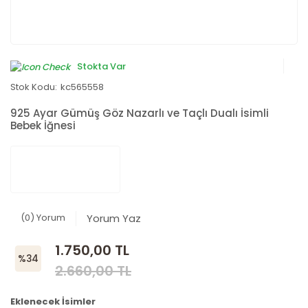
Stokta Var
Stok Kodu:
kc565558
925 Ayar Gümüş Göz Nazarlı ve Taçlı Dualı İsimli
Bebek İğnesi
(0) Yorum
Yorum Yaz
1.750,00 TL
%34
2.660,00 TL
Eklenecek İsimler