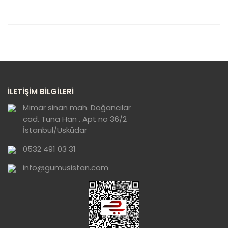
Bu ürünün fiyat bilgisi, resim, ürün açıklamalarında ve
diğer konularda yetersiz gördüğünüz noktaları öneri
Bu ürüne ilk yorumu siz yapın!
formunu kullanarak tarafımıza iletebilirsiniz.
Görüş ve önerileriniz için teşekkür ederiz.
Yorum Yaz
Ürün resmi kalitesiz, bozuk veya
İLETİŞİM BİLGİLERİ
görüntülenemiyor.
Ürün açıklamasında eksik bilgiler bulunuyor.
Mimar sinan mah. Doğancılar
cad. Tuna Han . Apt no 36/2
Ürün bilgilerinde hatalar bulunuyor.
İstanbul/Üsküdar
Ürün fiyatı diğer sitelerden daha pahalı.
0532 491 03 31
Bu ürüne benzer farklı alternatifler olmalı.
info@gumusistan.com
Gönder