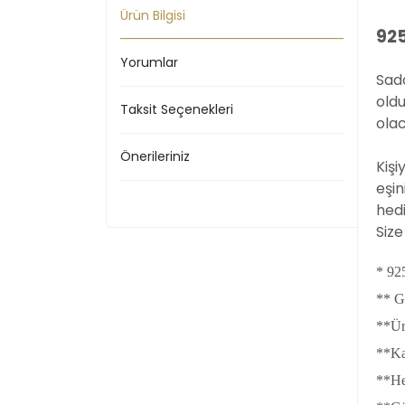
Ürün Bilgisi
925
Yorumlar
Sada
oldu
Taksit Seçenekleri
olac
Önerileriniz
Kişi
eşin
hedi
Size
* 92
** G
**Ür
**Kal
**He