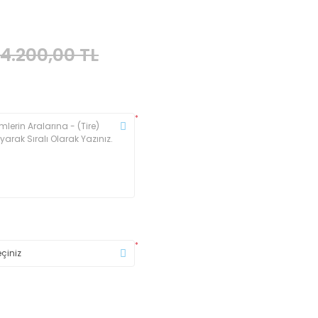
4.200,00 TL
*
*