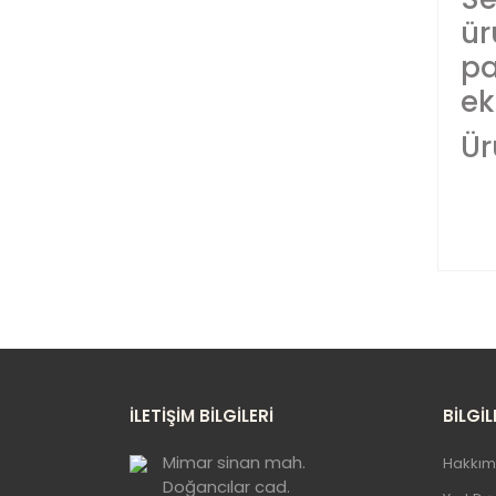
ür
pa
ek
Ür
Bu
ku
Gö
İLETİŞİM BİLGİLERİ
BİLGİL
Mimar sinan mah.
Hakkım
Doğancılar cad.