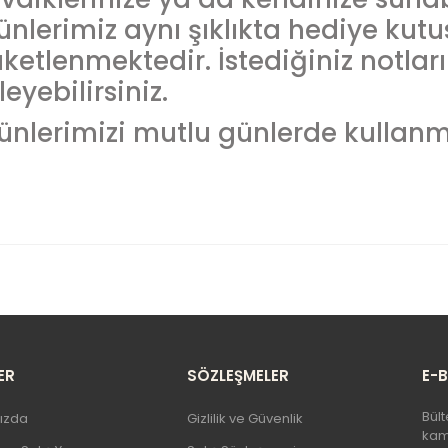
ünlerimiz aynı şıklıkta hediye kutu
ketlenmektedir. İstediğiniz notlar
leyebilirsiniz.
ünlerimizi mutlu günlerde kullanma
 ürünün fiyat bilgisi, resim, ürün açıklamalarında ve diğer konularda 
llanarak tarafımıza iletebilirsiniz.
Bu ürüne ilk yorumu siz yapı
rüş ve önerileriniz için teşekkür ederiz.
Ürün resmi kalitesiz, bozuk veya görüntülenemiyor.
Yorum Yaz
Ürün açıklamasında eksik bilgiler bulunuyor.
ER
SÖZLEŞMELER
E-
Ürün bilgilerinde hatalar bulunuyor.
Bült
ızda
Gizlilik ve Güvenlik
Ürün fiyatı diğer sitelerden daha pahalı.
kamp