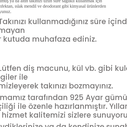
üş ya da altın takınızı uzun süre sağlıklı kullanmak için
fektan, ıslak mendil ve deodorant gibi kimyasal ürünlerden
yunuz.
Takınızı kullanmadığınız süre içind
lmayan
r kutuda muhafaza ediniz.
Lütfen diş macunu, kül vb. gibi ku
giler ile
mizleyerek takınızı bozmayınız.
rmamız tarafından 925 Ayar güm
çiliği ile özenle hazırlanmıştır. Yıl
 hizmet kalitemizi sizlere sunuyoru
vdiklerinize ya da kendinize sunab