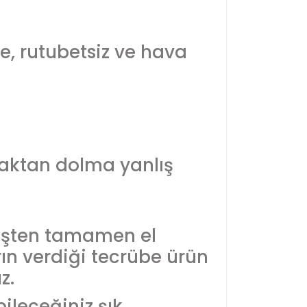
e, rutubetsiz ve hava
laktan dolma yanlış
üşten tamamen el
ların verdiği tecrübe ürün
z.
ileceğiniz şık