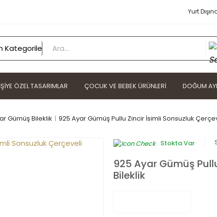
Yurt Dışın
IŞIYE ÖZEL TASARIMLAR
ÇOCUK VE BEBEK ÜRÜNLERI
DOĞUM AYI
ar Gümüş Bileklik
925 Ayar Gümüş Pullu Zincir İsimli Sonsuzluk Çerçeve
Stokta Var
925 Ayar Gümüş Pullu 
Bileklik