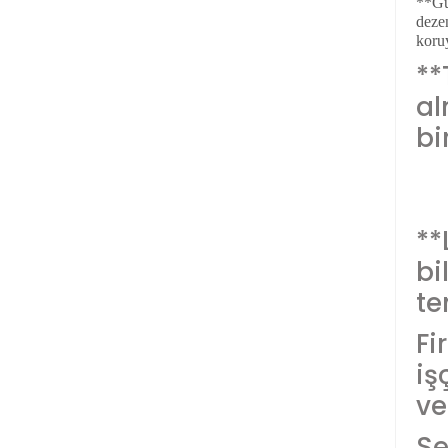
**Güm
dezen
koru
**
a
bi
**
bil
te
Fi
iş
ve
Se