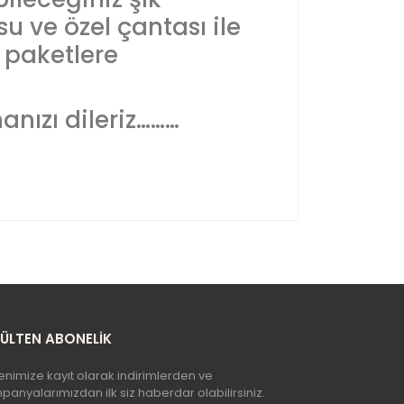
su ve özel çantası ile
ı paketlere
nızı dileriz………
yetersiz gördüğünüz noktaları öneri formunu
n!
BÜLTEN ABONELİK
enimize kayıt olarak indirimlerden ve
anyalarımızdan ilk siz haberdar olabilirsiniz.