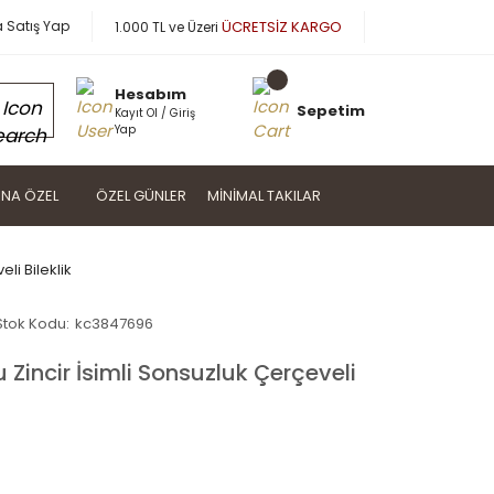
a Satış Yap
ÜCRETSİZ KARGO
1.000 TL ve Üzeri
Hesabım
Sepetim
Kayıt Ol / Giriş
Yap
NA ÖZEL
ÖZEL GÜNLER
MINIMAL TAKILAR
li Bileklik
Stok Kodu:
kc3847696
Zincir İsimli Sonsuzluk Çerçeveli