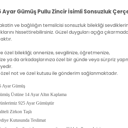
 Ayar Gümüş Pullu Zincir İsimli Sonsuzluk Çerçev
katin ve bağlılığın temsilcisi sonsuzluk bilekliği sevdikle
klarını
hissettirebilirsiniz. Güzel duyguları açığa çıkarmad
aktır.
ye özel bilekliği; annenize, sevgilinize, öğretmenize,
ize ya da arkadaşlarınıza özel bir günde veya sürpriz yapm
yedir.
 özel not ve özel kutusu ile gönderim sağlanmaktadır.
5 Ayar Gümüş
ümüş Üstüne 14 Ayar Altın Kaplama
ünlerimiz 925 Ayar Gümüştür
iteli Zirkon Taşlı
diye Kutusunda Teslimat