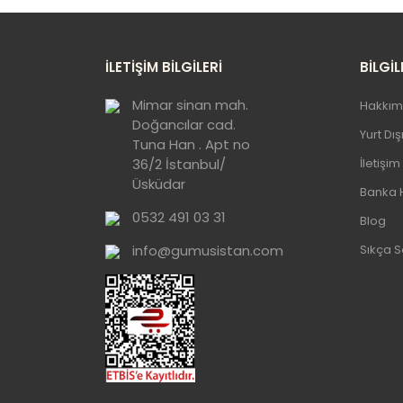
Bi
Ko
İLETİŞİM BİLGİLERİ
BİLGİL
B.
Mimar sinan mah.
Hakkım
Doğancılar cad.
Yurt Dı
Tuna Han . Apt no
36/2 İstanbul/
İletişim
Üsküdar
Banka 
0532 491 03 31
Blog
info@gumusistan.com
Sıkça S