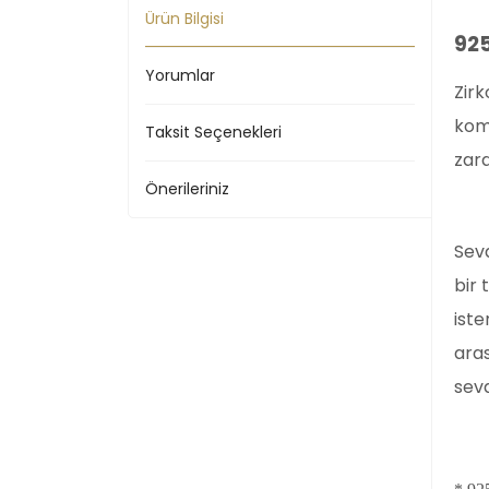
Ürün Bilgisi
925
Yorumlar
Zirk
komb
Taksit Seçenekleri
zara
Önerileriniz
Sevd
bir 
iste
aras
sevd