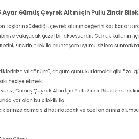
 Ayar Gümüş Çeyrek Altın İçin Pullu Zincir Bilek
on taşların süslediği , çeyrek altının değerini kat kat arttır
inize yakışacak güzel bir aksesuardır. Günlük kullanım içi
fetini, zincirin bilek ile muhteşem uyumu sizlere sunmakta
iklerinize yıl dönümü, doğum günü, kutlamalar gibi özel g
takı hediye etmek
rseniz,
Gümüş Çeyrek Altın İçin Pullu Zincir Bileklik
modelini 
ında yer alan bu bileklik ile
iklerinize daima sizi hatırlatacak ve özel anlarınızı ölümsüz