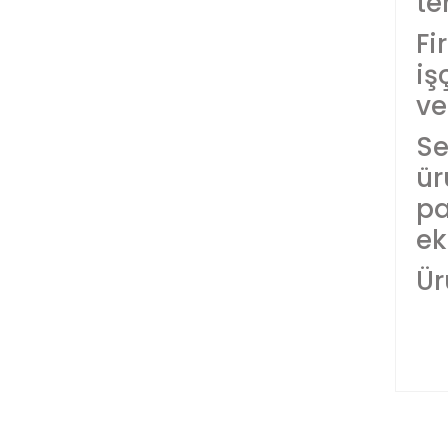
te
Fi
iş
ve
Se
ür
pa
ek
Ür
Bu
ku
Gö