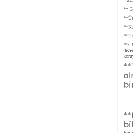
* 92
** G
**Ür
**Kal
**He
**Güm
dezen
koru
**
a
bi
**
bil