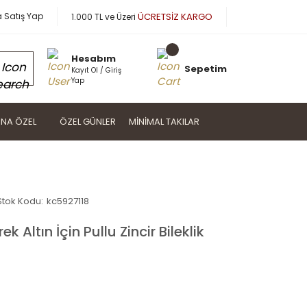
a Satış Yap
ÜCRETSİZ KARGO
1.000 TL ve Üzeri
Hesabım
Sepetim
Kayıt Ol / Giriş
Yap
NA ÖZEL
ÖZEL GÜNLER
MINIMAL TAKILAR
Stok Kodu:
kc5927118
Altın İçin Pullu Zincir Bileklik