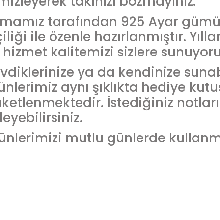
mizleyerek takınızı bozmayınız.
rmamız tarafından 925 Ayar güm
çiliği ile özenle hazırlanmıştır. Yıl
 hizmet kalitemizi sizlere sunuyoru
vdiklerinize ya da kendinize sunab
ünlerimiz aynı şıklıkta hediye kutu
ketlenmektedir. İstediğiniz notlar
leyebilirsiniz.
ünlerimizi mutlu günlerde kullanma
 ürünün fiyat bilgisi, resim, ürün açıklamalarında ve diğer konularda 
llanarak tarafımıza iletebilirsiniz.
rüş ve önerileriniz için teşekkür ederiz.