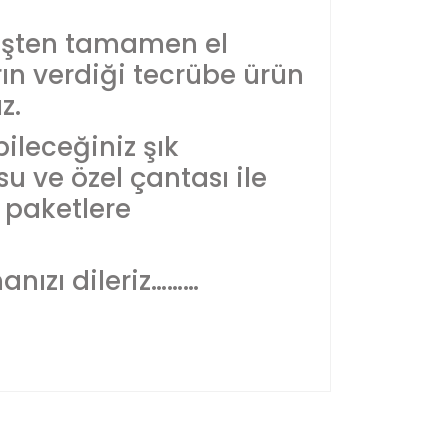
üşten tamamen el
ların verdiği tecrübe ürün
z.
ileceğiniz şık
su ve özel çantası ile
ı paketlere
nızı dileriz………
yetersiz gördüğünüz noktaları öneri formunu