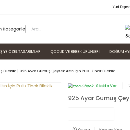
Yurt Dışın
IŞIYE ÖZEL TASARIMLAR
ÇOCUK VE BEBEK ÜRÜNLERI
DOĞUM AYI
 Bileklik
925 Ayar Gümüş Çeyrek Altın İçin Pullu Zincir Bileklik
Stokta Var
925 Ayar Gümüş Çeyrek 
(1) Yorum
Yorum Yaz