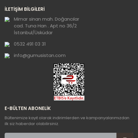
Ürün resmi kalitesiz, bozuk veya
İLETİŞİM BİLGİLERİ
görüntülenemiyor.
Ürün açıklamasında eksik bilgiler bulunuyor.
Mimar sinan mah. Doğancılar
cad. Tuna Han . Apt no 36/2
Ürün bilgilerinde hatalar bulunuyor.
İstanbul/Üsküdar
Ürün fiyatı diğer sitelerden daha pahalı.
0532 491 03 31
Bu ürüne benzer farklı alternatifler olmalı.
info@gumusistan.com
Gönder
E-BÜLTEN ABONELİK
Bültenimize kayıt olarak indirimlerden ve kampanyalarımızdan
ilk siz haberdar olabilirsiniz.