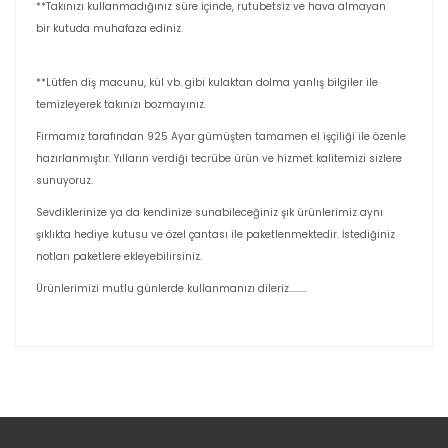
**Takınızı kullanmadığınız süre içinde, rutubetsiz ve hava almayan
bir kutuda muhafaza ediniz.
**Lütfen diş macunu, kül vb. gibi kulaktan dolma yanlış bilgiler ile
temizleyerek takınızı bozmayınız.
Firmamız tarafından 925 Ayar gümüşten tamamen el işçiliği ile özenle
hazırlanmıştır. Yılların verdiği tecrübe ürün ve hizmet kalitemizi sizlere
sunuyoruz.
Sevdiklerinize ya da kendinize sunabileceğiniz şık ürünlerimiz aynı
şıklıkta hediye kutusu ve özel çantası ile paketlenmektedir. İstediğiniz
notları paketlere ekleyebilirsiniz.
Ürünlerimizi mutlu günlerde kullanmanızı dileriz………
Bu ürünün fiyat bilgisi, resim, ürün açıklamalarında ve
diğer konularda yetersiz gördüğünüz noktaları öneri
Bu ürüne ilk yorumu siz yapın!
formunu kullanarak tarafımıza iletebilirsiniz.
Görüş ve önerileriniz için teşekkür ederiz.
Yorum Yaz