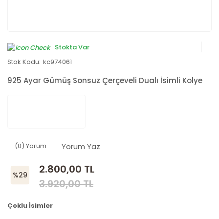
Stokta Var
Stok Kodu:
kc974061
925 Ayar Gümüş Sonsuz Çerçeveli Dualı İsimli Kolye
(0) Yorum
Yorum Yaz
2.800,00 TL
%29
3.920,00 TL
Çoklu İsimler