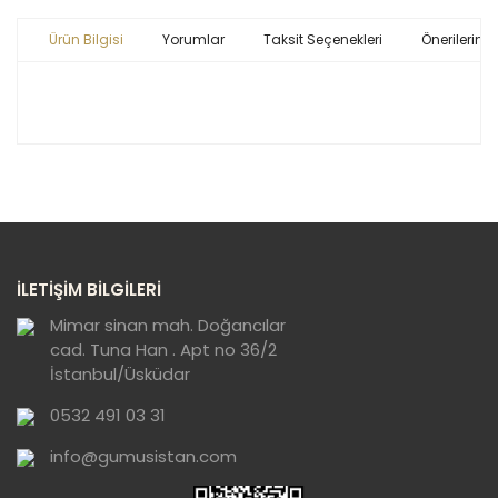
Ürün Bilgisi
Yorumlar
Taksit Seçenekleri
Önerileriniz
Bu ürünün fiyat bilgisi, resim, ürün açıklamalarında ve
diğer konularda yetersiz gördüğünüz noktaları öneri
Bu ürüne ilk yorumu siz yapın!
formunu kullanarak tarafımıza iletebilirsiniz.
Görüş ve önerileriniz için teşekkür ederiz.
Yorum Yaz
Ürün resmi kalitesiz, bozuk veya
İLETİŞİM BİLGİLERİ
görüntülenemiyor.
Ürün açıklamasında eksik bilgiler bulunuyor.
Mimar sinan mah. Doğancılar
cad. Tuna Han . Apt no 36/2
Ürün bilgilerinde hatalar bulunuyor.
İstanbul/Üsküdar
Ürün fiyatı diğer sitelerden daha pahalı.
0532 491 03 31
Bu ürüne benzer farklı alternatifler olmalı.
info@gumusistan.com