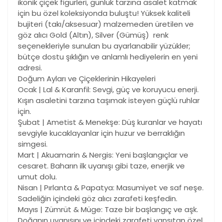
ikonik çiçek figürleri, günlük tarzına asalet katmak
için bu özel koleksiyonda buluştu! Yüksek kaliteli
bujiteri (takı/aksesuar) malzemeden üretilen ve
göz alıcı Gold (Altın), Silver (Gümüş) renk
seçenekleriyle sunulan bu ayarlanabilir yüzükler;
bütçe dostu şıklığın ve anlamlı hediyelerin en yeni
adresi.
Doğum Ayları ve Çiçeklerinin Hikayeleri
Ocak | Lal & Karanfil: Sevgi, güç ve koruyucu enerji.
Kışın asaletini tarzına taşımak isteyen güçlü ruhlar
için.
Şubat | Ametist & Menekşe: Düş kuranlar ve hayatı
sevgiyle kucaklayanlar için huzur ve berraklığın
simgesi.
Mart | Akuamarin & Nergis: Yeni başlangıçlar ve
cesaret. Baharın ilk uyanışı gibi taze, enerjik ve
umut dolu.
Nisan | Pırlanta & Papatya: Masumiyet ve saf neşe.
Sadeliğin içindeki göz alıcı zarafeti keşfedin.
Mayıs | Zümrüt & Müge: Taze bir başlangıç ve aşk.
Doğanın uyanışını ve içindeki zarafeti yansıtan özel