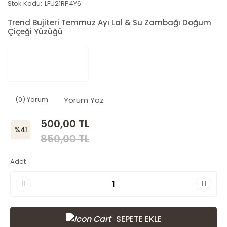
Stok Kodu:
LFU21RP4Y6
Trend Bujiteri Temmuz Ayı Lal & Su Zambağı Doğum
Çiçeği Yüzüğü
(0) Yorum
Yorum Yaz
500,00 TL
%41
850,00 TL
Adet
SEPETE EKLE