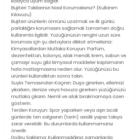
kolayca uyum sağlar.
Bujiteri Takılarınızı Nasıl Korumalısınız? (Kullanım
Kılavuzu)
Bujiteri ürünlerin ömrünü uzatmak ve ilk günkü
parlaklığını korumasını sağlamak tamamen doğru
kullanımla ilgilidir. Yüzüğünüzün rengini uzun süre
koruması için şu detaylara dikkat etmelisiniz:
Kimyasallardan Mutlaka Koruyun: Parfüm,
dezenfektan, kolonya, ıslak mendil, krem, sabun ve
çamaşır suyu gibi kimyasal maddeler kaplamanın
hızla matlaşmasına neden olur. Yüzüğünüzü bu
ürünleri kullandıktan sonra takın.
Suyla Temasından Kaçının: Duşa girerken, ellerinizi
yıkarken, denize veya havuza girerken yüzüğünüzü
mutlaka çıkarın. Nemli ve ıslak bırakmamaya özen
gösterin.
Terden Koruyun: Spor yaparken veya aşırı sıcak
günlerde ten salgısının (terin) asidik yapısı takıya
zarar verebilir. Bu durumlarda kullanmamanız
önerilir.
Doğru Saklama: Kullanmadığınız zamanlarda