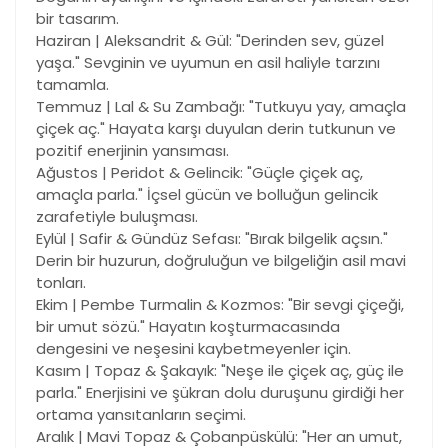
bir tasarım.
Haziran | Aleksandrit & Gül: "Derinden sev, güzel
yaşa." Sevginin ve uyumun en asil haliyle tarzını
tamamla.
Temmuz | Lal & Su Zambağı: "Tutkuyu yay, amaçla
çiçek aç." Hayata karşı duyulan derin tutkunun ve
pozitif enerjinin yansıması.
Ağustos | Peridot & Gelincik: "Güçle çiçek aç,
amaçla parla." İçsel gücün ve bolluğun gelincik
zarafetiyle buluşması.
Eylül | Safir & Gündüz Sefası: "Bırak bilgelik açsın."
Derin bir huzurun, doğruluğun ve bilgeliğin asil mavi
tonları.
Ekim | Pembe Turmalin & Kozmos: "Bir sevgi çiçeği,
bir umut sözü." Hayatın koşturmacasında
dengesini ve neşesini kaybetmeyenler için.
Kasım | Topaz & Şakayık: "Neşe ile çiçek aç, güç ile
parla." Enerjisini ve şükran dolu duruşunu girdiği her
ortama yansıtanların seçimi.
Aralık | Mavi Topaz & Çobanpüskülü: "Her an umut,