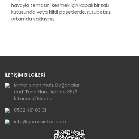
havayla temasını kesmek için kapalı bir takı
kutusunda veya kilitli poşetlerde, rutubetsiz
ortamda saklayınız.
Bu ürünün fiyat bilgisi, resim, ürün açıklamalarında ve
diğer konularda yetersiz gördüğünüz noktaları öneri
Bu ürüne ilk yorumu siz yapın!
formunu kullanarak tarafımıza iletebilirsiniz.
Görüş ve önerileriniz için teşekkür ederiz.
Yorum Yaz
Ürün resmi kalitesiz, bozuk veya
İLETİŞİM BİLGİLERİ
görüntülenemiyor.
Ürün açıklamasında eksik bilgiler bulunuyor.
Mimar sinan mah. Doğancılar
cad. Tuna Han . Apt no 36/2
Ürün bilgilerinde hatalar bulunuyor.
İstanbul/Üsküdar
Ürün fiyatı diğer sitelerden daha pahalı.
0532 491 03 31
Bu ürüne benzer farklı alternatifler olmalı.
info@gumusistan.com