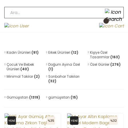
Kadın Ürünleri
(91)
Erkek Ürünleri
(12)
Kişiye Özel
Tasarımlar
(163)
Çocuk Ve Bebek
Doğum Ayına Özel
Özel Günler
(276)
Ürünleri
(40)
(1)
Minimal Takılar
(2)
Sonbahar Takıları
(32)
Gümüşistan
(1319)
gümüşistan
(15)
YENİ
%35
YENİ
%32