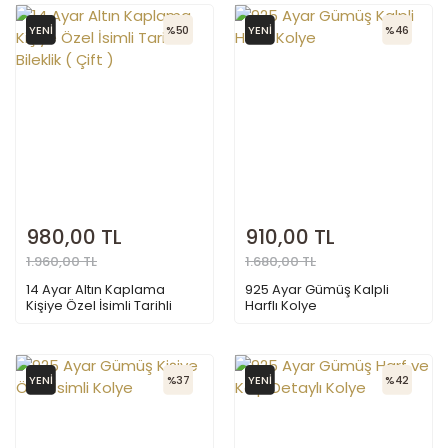
YENİ
%50
YENİ
%46
980,00 TL
910,00 TL
1.960,00 TL
1.680,00 TL
14 Ayar Altın Kaplama
925 Ayar Gümüş Kalpli
Kişiye Özel İsimli Tarihli
Harflı Kolye
Bileklik ( Çift )
YENİ
%37
YENİ
%42