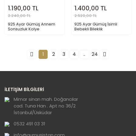
1.190,00 TL
1.400,00 TL
2.240,00 TL
2.520,00 TL
925 Ayar Gümüş Annem
925 Ayar Gümüş İsimli
Sonsuzluk Kolye
Bebekli Bileklik
1
2
3
4
..
24
İLETİŞİM BİLGİLERİ
Mimar sinan mah. Doğancılar
cad. Tuna Han . Apt no 36/2
İstanbul/Üsküdar
0532 491 03 31
info@gumusistan.com