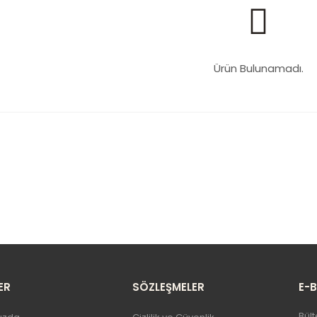
Ürün Bulunamadı.
ER
SÖZLEŞMELER
E-
Bült