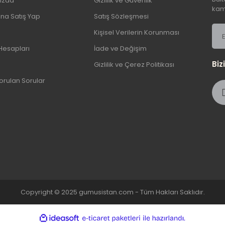
ızda
Gizlilik ve Güvenlik
kamp
şına Satış Yap
Satış Sözleşmesi
Kişisel Verilerin Korunması
Hesapları
İade ve Değişim
Biz
Gizlilik ve Çerez Politikası
orulan Sorular
Copyright © 2025 gumusistan.com - Tüm Hakları Saklıdır.
ile
ideasoft
e-