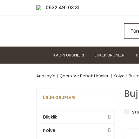
0532 491 03 31
KADIN ÜRÜNLERI
ERKEK ÜRÜNLERI
K
Anasayfa
Çocuk Ve Bebek Ürünleri
Kolye
Bujit
Buj
ÜRÜN GRUPLARI
Sto
Bileklik
Kolye