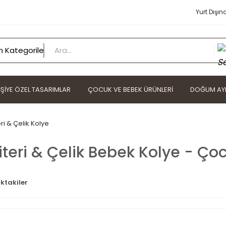
Yurt Dışın
IŞIYE ÖZEL TASARIMLAR
ÇOCUK VE BEBEK ÜRÜNLERI
DOĞUM AYI
eri & Çelik Kolye
iteri & Çelik Bebek Kolye - Ço
ktakiler