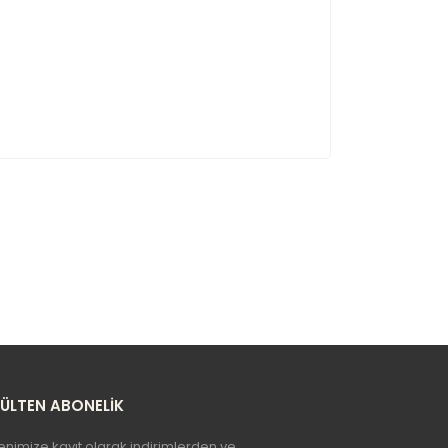
BÜLTEN ABONELİK
enimize kayıt olarak indirimlerden ve