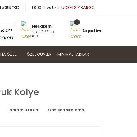
a Satış Yap
ÜCRETSİZ KARGO
1.000 TL ve Üzeri
Hesabım
Sepetim
Kayıt Ol / Giriş
Yap
NA ÖZEL
ÖZEL GÜNLER
MINIMAL TAKILAR
cuk Kolye
Toplam 0 ürün