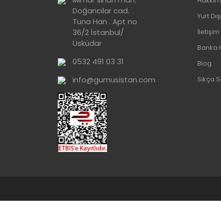
Hakkım
Doğancılar cad.
Yurt Dı
Tuna Han . Apt no
36/2 İstanbul/
İletişim
Üsküdar
Banka 
0532 491 03 31
Blog
info@gumusistan.com
Sıkça S