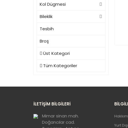
Kol Dügmesi
Bileklik
Tesbih
Broş
Üst Kategori
Tüm Kategoriler
İLETİŞİM BİLGİLERİ
BİLGİL
Mimar sinan mah.
Hakkım
Doğancılar cad.
Yurt Dı