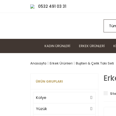
0532 491 03 31
KADIN ÜRÜNLERI
ERKEK ÜRÜNLERI
K
Anasayfa
Erkek Ürünleri
Bujiteri & Çelik Takı Seti
Erk
ÜRÜN GRUPLARI
Sto
Kolye
Yüzük