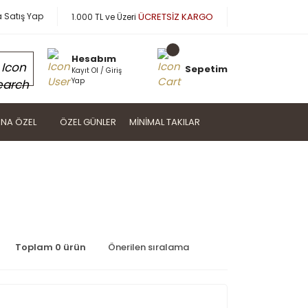
a Satış Yap
ÜCRETSİZ KARGO
1.000 TL ve Üzeri
Hesabım
Sepetim
Kayıt Ol / Giriş
Yap
NA ÖZEL
ÖZEL GÜNLER
MINIMAL TAKILAR
Toplam 0 ürün