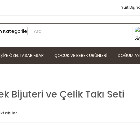
Yurt Dışın
IŞIYE ÖZEL TASARIMLAR
ÇOCUK VE BEBEK ÜRÜNLERI
DOĞUM AYI
ek Bijuteri ve Çelik Takı Seti
ktakiler