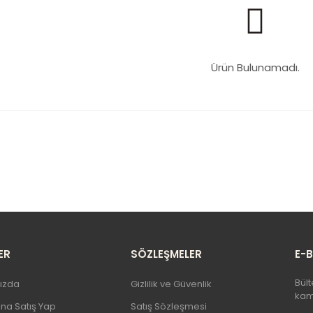
Ürün Bulunamadı.
ER
SÖZLEŞMELER
E-
Bült
ızda
Gizlilik ve Güvenlik
kamp
şına Satış Yap
Satış Sözleşmesi