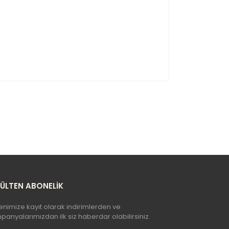
BÜLTEN ABONELİK
enimize kayıt olarak indirimlerden ve
anyalarımızdan ilk siz haberdar olabilirsiniz.